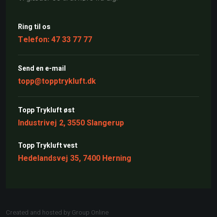
Ring til os
Telefon: 47 33 77 77
Send en e-mail​
topp@topptrykluft.dk
Topp Trykluft øst
Industrivej 2, 3550 Slangerup
Topp Trykluft vest
Hedelandsvej 35, 7400 Herning
Created and hosted by Group Online