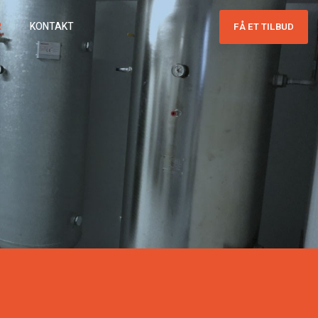
R
KONTAKT
FÅ ET TILBUD​