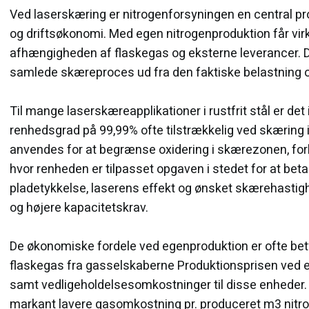
Ved laserskæring er nitrogenforsyningen en central proc
og driftsøkonomi. Med egen nitrogenproduktion får virks
afhængigheden af flaskegas og eksterne leverancer. De
samlede skæreproces ud fra den faktiske belastning og
Til mange laserskæreapplikationer i rustfrit stål er det 
renhedsgrad på 99,99% ofte tilstrækkelig ved skæring i 
anvendes for at begrænse oxidering i skærezonen, forbe
hvor renheden er tilpasset opgaven i stedet for at bet
pladetykkelse, laserens effekt og ønsket skærehastighed
og højere kapacitetskrav.
De økonomiske fordele ved egenproduktion er ofte bety
flaskegas fra gasselskaberne Produktionsprisen ved ege
samt vedligeholdelsesomkostninger til disse enhede
markant lavere gasomkostning pr. produceret m3 nitroge