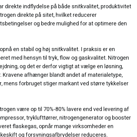
 direkte indflydelse på både snitkvalitet, produktivitet
rogen direkte på sitet, hvilket reducerer
tsbetingelser og bedre mulighed for at optimere den
pnå en stabil og høj snitkvalitet. I praksis er en
eret med hensyn til tryk, flow og gaskvalitet. Nitrogen
ning, og det er derfor vigtigt at vælge en løsning,
er. Kravene afhænger blandt andet af materialetype,
ar, mens forbruget stiger markant ved større tykkelser
trogen være op til 70%-80% lavere end ved levering af
mpressor, tryklufttørrer, nitrogengenerator og booster
veret flaskegas, opnår mange virksomheder en
askeskift og forsyningsafbrydelser reduceres.