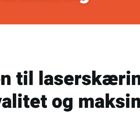
en til laserskæri
alitet og maksi