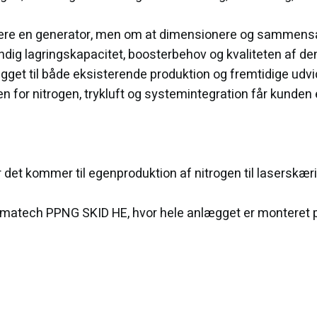
evere en generator, men om at dimensionere og sammensæ
ig lagringskapacitet, boosterbehov og kvaliteten af den tr
lægget til både eksisterende produktion og fremtidige ud
 for nitrogen, trykluft og systemintegration får kunden e
 det kommer til egenproduktion af nitrogen til laserskæri
atech PPNG SKID HE, hvor hele anlægget er monteret p