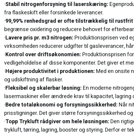
·​
Stabil nitrogenforsyning til laserskæring:
Egenproduk
fra flaskeskift eller forsinkede leverancer.
·​
99,99% renhedsgrad er ofte tilstrækkelig til rustfrit 
begrænse oxidering og reducere behovet for efterbear
·​
Lavere pris pr. m3 nitrogen:
Produktionsprisen ved ege
virksomheden reducerer udgifter til gasleverancer, hånd
·​
Kontrol over driftsøkonomien:
Produktionsprisen for 
vedligeholdelse af disse komponenter. Det giver et me
·​
Højere produktivitet i produktionen:
Med en onsite ni
og udskiftning af flasker.
·​
Fleksibel og skalerbar løsning:
En moderne nitrogenge
lasermaskiner eller ændrede krav til kapacitet, lagring o
·​
Bedre totaløkonomi og forsyningssikkerhed:
Når ni
prisstigninger. Det giver større forsyningssikkerhed o
·​
Topp Trykluft rådgiver om hele løsningen:
Den rigtig
trykluft, tørring, lagring, booster og styring. Derfor e