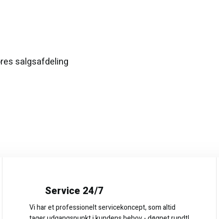
ores salgsafdeling
Service 24/7
Vi har et professionelt servicekoncept, som altid
tager udgangspunkt i kundens behov - døgnet rundt!