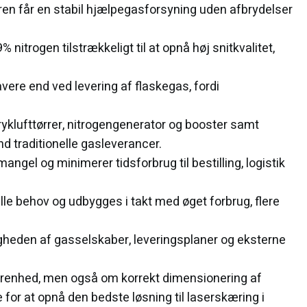
ren får en stabil hjælpegasforsyning uden afbrydelser
 nitrogen tilstrækkeligt til at opnå høj snitkvalitet,
ere end ved levering af flaskegas, fordi
ryklufttørrer, nitrogengenerator og booster samt
d traditionelle gasleverancer.
el og minimerer tidsforbrug til bestilling, logistik
le behov og udbygges i takt med øget forbrug, flere
heden af gasselskaber, leveringsplaner og eksterne
m renhed, men også om korrekt dimensionering af
e for at opnå den bedste løsning til laserskæring i