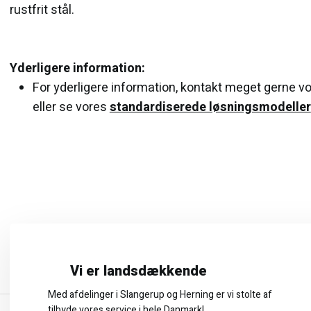
rustfrit stål.
Yderligere information:
For yderligere information, kontakt meget gerne v
​eller se vores
standardiserede løsningsmodeller
Vi er landsdækkende
Med afdelinger i Slangerup og Herning er vi stolte af
tilbyde vores service i
hele
Danmark!