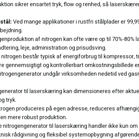
tion sikrer ensartet tryk, flow og renhed, så laserskære
stål:
Ved mange applikationer i rustfri stålplader er 99,99%
bejdning.
nproduktion af nitrogen kan ofte være op til 70%-80% lav
tering, leje, administration og prisudsving.
nitrogen består typisk af energiforbrug til kompressor, t
re gennemsigtigt og kontrollerbart omkostningsbillede en
trogengenerator undgår virksomheden nedetid ved gasmang
nerator til laserskæring kan dimensioneres efter aktuel
g tryk.
trogen produceres på egen adresse, reduceres afhængig
g en mere robust produktion.
e nitrogengenerator til laserskæring handler ikke kun o
r teknisk rådgivning og fleksibel systemopbygning afgørend