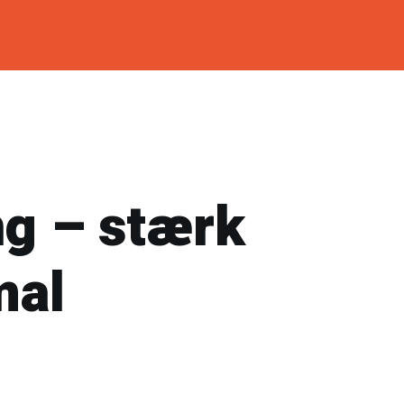
ng – stærk
mal