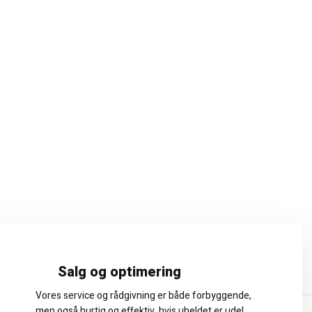
Salg og optimering
Vores service og rådgivning er både forbyggende,
men også hurtig og effektiv, hvis uheldet er ude!