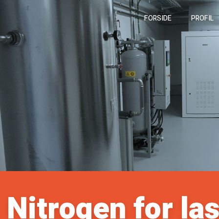
FORSIDE
PROFIL
​Nitrogen for l