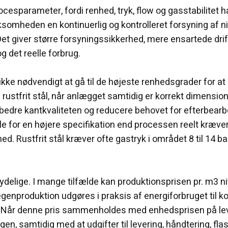
esparameter, fordi renhed, tryk, flow og gasstabilitet har
omheden en kontinuerlig og kontrolleret forsyning af nit
t giver større forsyningssikkerhed, mere ensartede drif
 det reelle forbrug.
ikke nødvendigt at gå til de højeste renhedsgrader for at o
rustfrit stål, når anlægget samtidig er korrekt dimension
dre kantkvaliteten og reducere behovet for efterbearbejd
ale for en højere specifikation end processen reelt kræv
. Rustfrit stål kræver ofte gastryk i området 8 til 14 b
delige. I mange tilfælde kan produktionsprisen pr. m3 ni
nproduktion udgøres i praksis af energiforbruget til ko
r. Når denne pris sammenholdes med enhedsprisen på le
n, samtidig med at udgifter til levering, håndtering, fl