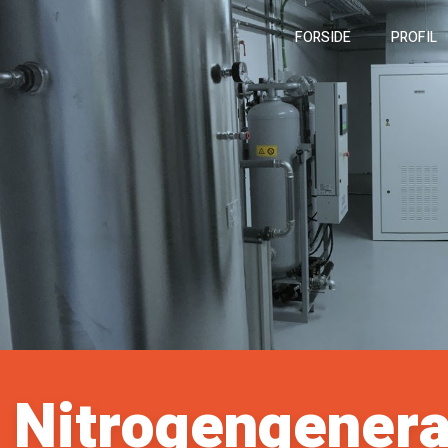
FORSIDE
PROFIL
​Nitrogengener