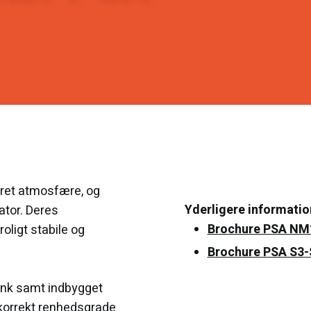
leret atmosfære, og
Yderligere information
ator. Deres
Brochure PSA NM
oligt stabile og
Brochure PSA S3-
ank samt indbygget
korrekt renhedsgrade