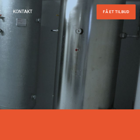
R
KONTAKT
FÅ ET TILBUD​