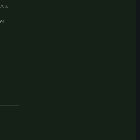
ces,
er.