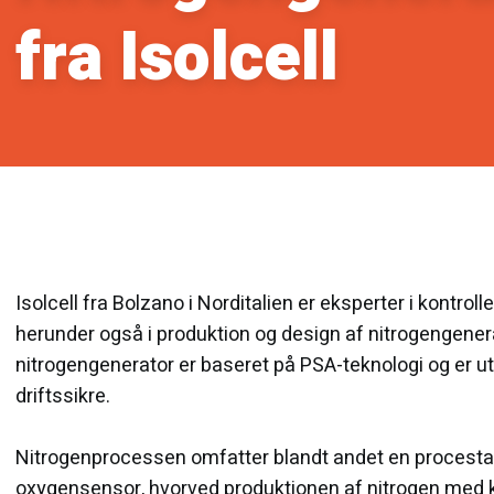
​fra Isolcell
Isolcell fra Bolzano i Norditalien er eksperter i kontrol
herunder også i produktion og design af nitrogengener
nitrogengenerator er baseret på PSA-teknologi og er utr
driftssikre.
Nitrogenprocessen omfatter blandt andet en procest
oxygensensor, hvorved produktionen af nitrogen med 